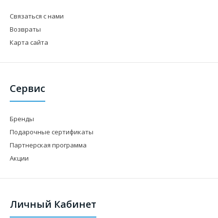
Связаться с нами
Возвраты
Карта сайта
Сервис
Бренды
Подарочные сертификаты
Подшипник MR 83 ZZ (3*8*3) PAtools 1351
44 грн.
Партнерская программа
Акции
Характеристики ЗначенияВнутренн..
Личный Кабинет