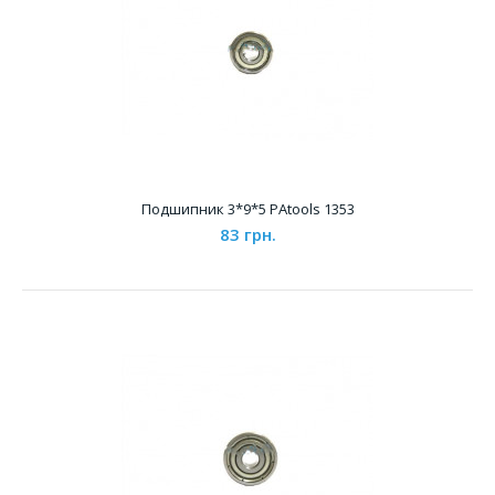
Подшипник 3*7*2 PAtools 3358
71 грн.
Характеристики Зн..
Подшипник 3*9*5 PAtools 1353
83 грн.