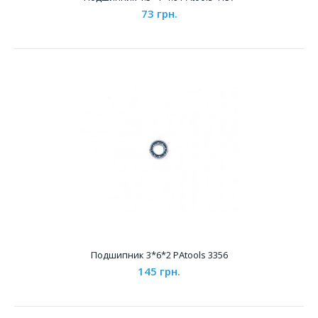
73 грн.
73 грн.
Характеристики &..
Подшипник 3*6*2 PAtools 3356
145 грн.