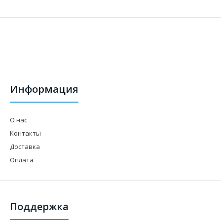
Информация
О нас
Подшипник MR 73 ZZ (3*7*3) PAtools 1350
Контакты
46 грн.
Доставка
Оплата
Характеристики ЗначенияВнутренний диа..
Поддержка