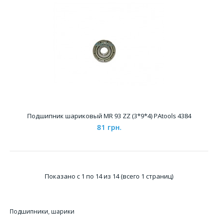
Подшипник MR 72 ZZ (2*7*3) PAtools 4382
Подшипник шариковый MR 93 ZZ (3*9*4) PAtools 4384
91 грн.
81 грн.
Показано с 1 по 14 из 14 (всего 1 страниц)
Характеристики &..
Подшипники, шарики