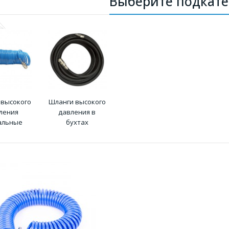
Выберите подкат
 высокого
Шланги высокого
ления
давления в
альные
бухтах