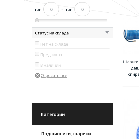
грн.
–
грн.
Статус на складе
Нет на складе
Предзаказ
Шланги
В наличии
дав
спир
Категории
Подшипники, шарики