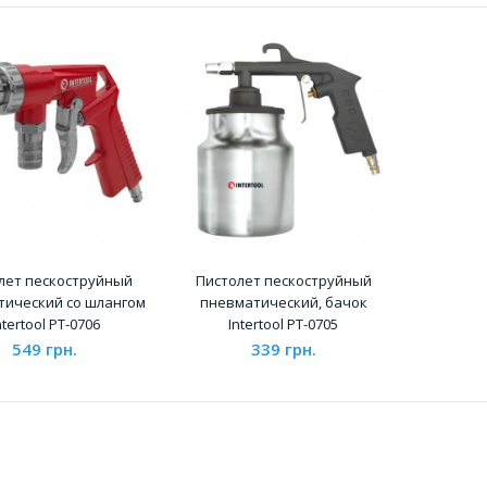
Пистолет пескоструйный
пневматический со шлангом
Intertool PT-0706
549 грн.
лет пескоструйный
Пистолет пескоструйный
тический со шлангом
пневматический, бачок
ntertool PT-0706
Intertool PT-0705
549 грн.
339 грн.
Пистолет пескоструйный
пневматический, бачок
Intertool PT-0705
339 грн.