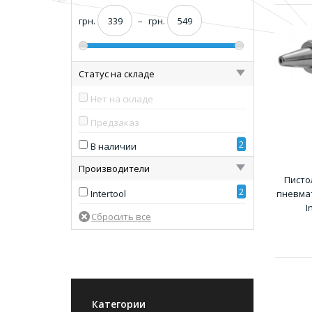
грн.
–
грн.
Статус на складе
Нет на складе
Предзаказ
2
В наличии
Производители
Писто
2
Intertool
пневма
I
Категории