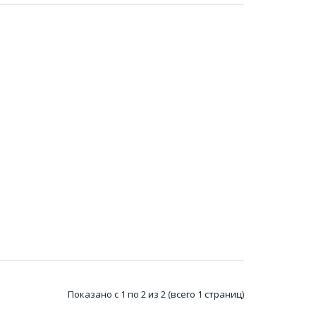
Пистолет пескоструйный пневматический со
шлангом Intertool PT-0706Пистолет пескоструйный
РТ-0706 исп..
Пистолет пескоструйный пневматический, бачок
Intertool PT-0705Тип пистолет пескост..
Показано с 1 по 2 из 2 (всего 1 страниц)