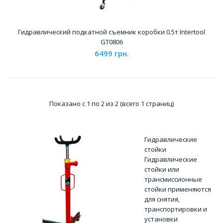
Гидравлический подкатной съемник коробки 0.5т Intertool
GT0806
6499 грн.
Гидравлический подкатной съемник коробки 0.5т
Показано с 1 по 2 из 2 (всего 1 страниц)
Intertool GT0806
6499 грн.
Гидравлические
стойки
Гидравлические
стойки или
Гидравлический подкатной съемник коробки INTERTOOL
трансмиссионные
GT0806 используется для монтажа и демонтажа короб..
стойки применяются
для снятия,
транспортировки и
установки