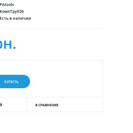
PAtools
КомпТруб26
Есть в наличии
рн.
Й
В СРАВНЕНИЕ