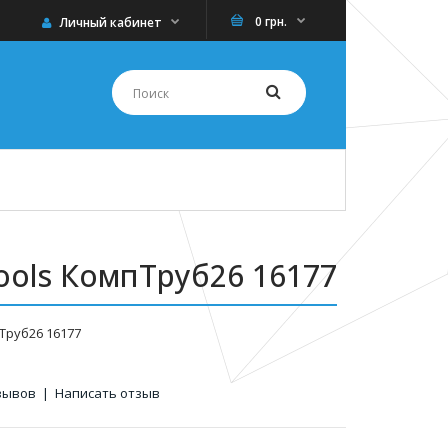
0 грн.
Личный кабинет
tools КомпТруб26 16177
пТруб26 16177
зывов
|
Написать отзыв