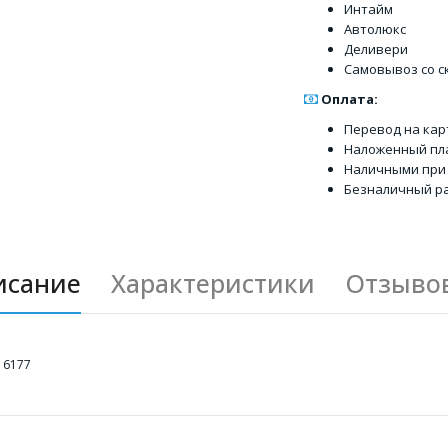
Интайм
Автолюкс
Деливери
Самовывоз со с
Оплата:
Перевод на кар
Наложенный пл
Наличными при
Безналичный ра
исание
Характеристики
Отзывов
16177