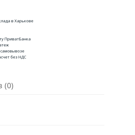
клада в Харькове
ту ПриватБанка
атеж
 самовывозе
счет без НДС
 (0)