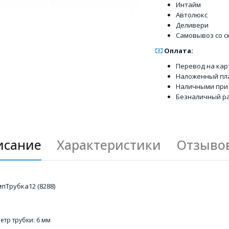
Интайм
Автолюкс
Деливери
Самовывоз со с
Оплата:
Перевод на кар
Наложенный пл
Наличными при
Безналичный ра
исание
Характеристики
Отзывов
мпТрубка12 (8288)
тр трубки: 6 мм