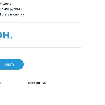
PAtools
КомпТрубка12
Есть в наличии
рн.
Й
В СРАВНЕНИЕ