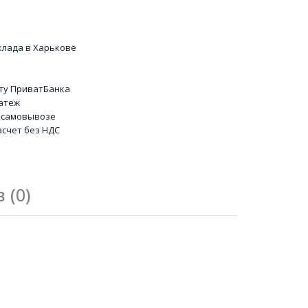
клада в Харькове
ту ПриватБанка
атеж
 самовывозе
счет без НДС
 (0)