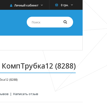
0 грн.
Личный кабинет
s КомпТрубка12 (8288)
бка12 (8288)
зывов
|
Написать отзыв