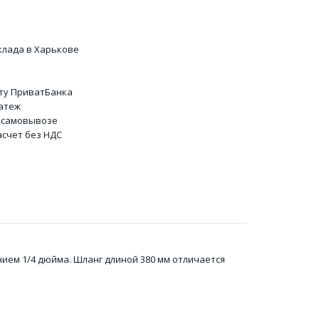
клада в Харькове
ту ПриватБанка
атеж
 самовывозе
счет без НДС
ием 1/4 дюйма. Шланг длиной 380 мм отличается