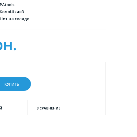
PAtools
КомпШкив3
Нет на складе
рн.
Й
В СРАВНЕНИЕ