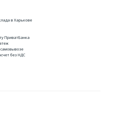
клада в Харькове
ту ПриватБанка
атеж
 самовывозе
счет без НДС