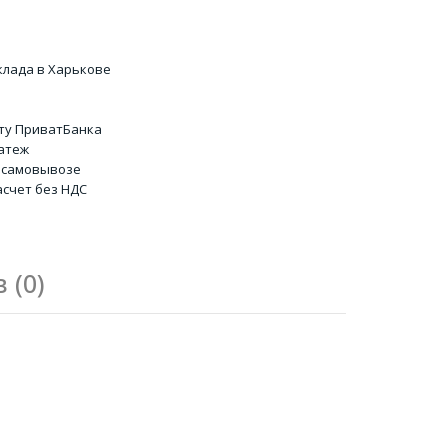
клада в Харькове
ту ПриватБанка
атеж
 самовывозе
счет без НДС
 (0)