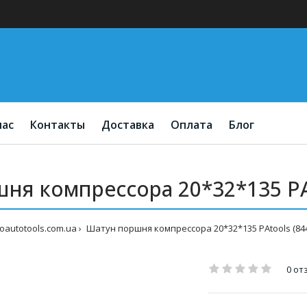
нас
Контакты
Доставка
Оплата
Блог
ня компрессора 20*32*135 PAt
oautotools.com.ua
Шатун поршня компрессора 20*32*135 PAtools (84
0 от