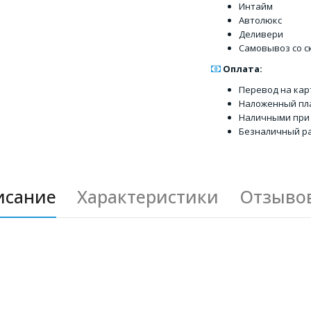
Интайм
Автолюкс
Деливери
Самовывоз со с
Оплата:
Перевод на кар
Наложенный пл
Наличными при
Безналичный ра
исание
Характеристики
Отзывов