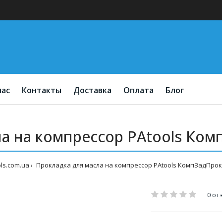
нас
Контакты
Доставка
Оплата
Блог
а на компрессор PAtools Ком
ls.com.ua
Прокладка для масла на компрессор PAtools КомпЗадПрокл
0 от