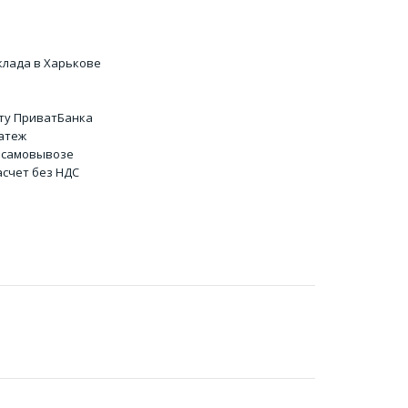
клада в Харькове
ту ПриватБанка
атеж
 самовывозе
счет без НДС