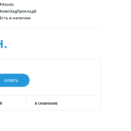
PAtools
КомпЗадПроклад8
Есть в наличии
н.
Й
В СРАВНЕНИЕ