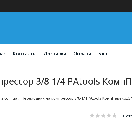
нас
Контакты
Доставка
Оплата
Блог
рессор 3/8-1/4 PAtools КомпПе
ls.com.ua
Переходник на компрессор 3/8-1/4 PAtools КомпПереход3/8
0 от