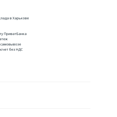
клада в Харькове
ту ПриватБанка
атеж
 самовывозе
счет без НДС