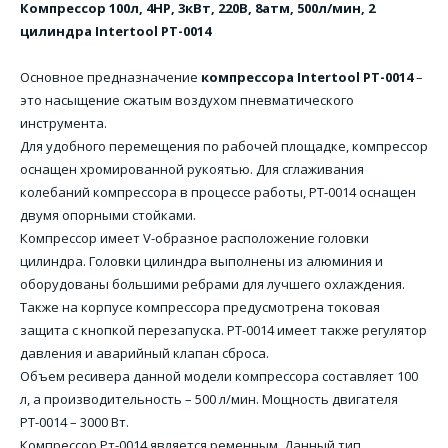
Компрессор 100л, 4HP, 3кВт, 220В, 8атм, 500л/мин, 2
цилиндра Intertool PT-0014
Основное предназначение
компрессора
Intertool PT-0014
–
это насыщение сжатым воздухом пневматического
инструмента.
Для удобного перемещения по рабочей площадке, компрессор
оснащен хромированной рукоятью. Для сглаживания
колебаний компрессора в процессе работы, РТ-0014 оснащен
двумя опорными стойками.
Компрессор имеет V-образное расположение головки
цилиндра. Головки цилиндра выполнены из алюминия и
оборудованы большими ребрами для лучшего охлаждения.
Также на корпусе компрессора предусмотрена токовая
защита с кнопкой перезапуска. РТ-0014 имеет также регулятор
давления и аварийный клапан сброса.
Объем ресивера данной модели компрессора составляет 100
л, а производительность – 500 л/мин. Мощность двигателя
РТ-0014 – 3000 Вт.
Компрессор Рт-0014 является ременным. Данный тип