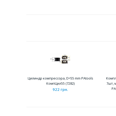
Цилиндр компрессора, D=55 mm PAtools
Компл
КомпЦил55 (7282)
7шт, 
PA
922 грн.