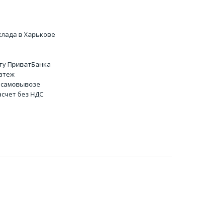
клада в Харькове
ту ПриватБанка
атеж
 самовывозе
счет без НДС