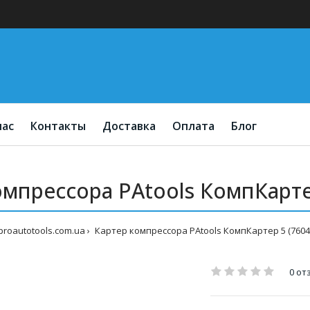
нас
Контакты
Доставка
Оплата
Блог
омпрессора PAtools КомпКартер
proautotools.com.ua
Картер компрессора PAtools КомпКартер 5 (7604
0 от