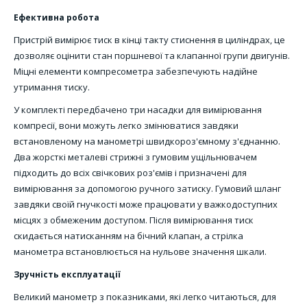
Ефективна робота
Пристрій вимірює тиск в кінці такту стиснення в циліндрах, це
дозволяє оцінити стан поршневої та клапанної групи двигунів.
Міцні елементи компресометра забезпечують надійне
утримання тиску.
У комплекті передбачено три насадки для вимірювання
компресії, вони можуть легко змінюватися завдяки
встановленому на манометрі швидкороз'ємному з'єднанню.
Два жорсткі металеві стрижні з гумовим ущільнювачем
підходить до всіх свічкових роз'ємів і призначені для
вимірювання за допомогою ручного затиску. Гумовий шланг
завдяки своїй гнучкості може працювати у важкодоступних
місцях з обмеженим доступом. Після вимірювання тиск
скидається натисканням на бічний клапан, а стрілка
манометра встановлюється на нульове значення шкали.
Зручність експлуатації
Великий манометр з показниками, які легко читаються, для