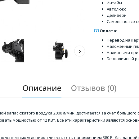
Интайм
Автолюкс
Деливери
Самовывоз со с
Оплата:
Перевод на кар
Наложенный пл
Наличными при
Безналичный ра
Описание
Отзывов (0)
ой запас сжатого воздуха 2000 л/мин, достигается за счет большог
зовать мощностью от 12 КВт. Все эти характеристики являются осн
одственных условиях, где есть сеть напряжением 380 В. Для данной