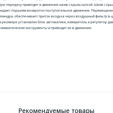
ую передачу приводит в движение шкив с крыльчаткой. Шкив с кры
ридает поршням возвратно-поступательное движение. Перемещение
илиндра, обеспечивает приток воздуха через воздушный фильтр в ц
 ресивере установлен блок автоматики, измеритель и регулятор давл
невматические инструменты и приводит их в движение.
Рекомендуемые товары