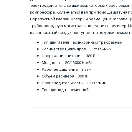
электродвигатель со шкивом, который через ременн
компрессора. Коленчатый вал при помощи шатуна п
Перепускной клапан, который размещен в головке ц
трубопроводную магистраль поступает в ресивер. На
шланг, сжатый воздух поступает на подключаемые п
Тип двигателя асинхронный трехфазный
Количество цилиндров 3, стальных
Напряжение питания 380 В
Мощность 20/15000 Hp/Вт
Рабочее давление 8 атм
Объем ресивера 300 л
Производительность 2000 л/мин
Тип привода ременной