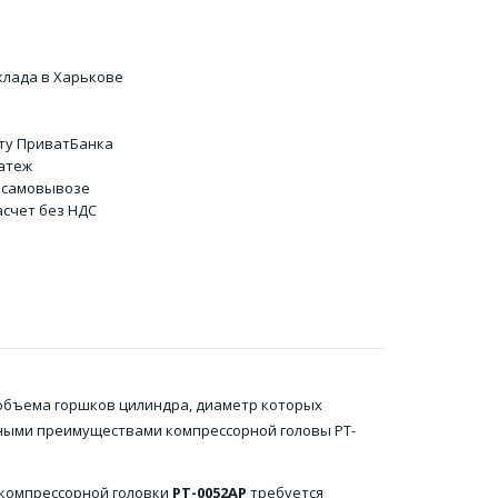
клада в Харькове
ту ПриватБанка
атеж
 самовывозе
счет без НДС
о объема горшков цилиндра, диаметр которых
овными преимуществами компрессорной головы PT-
 компрессорной головки
PT-0052AP
требуется