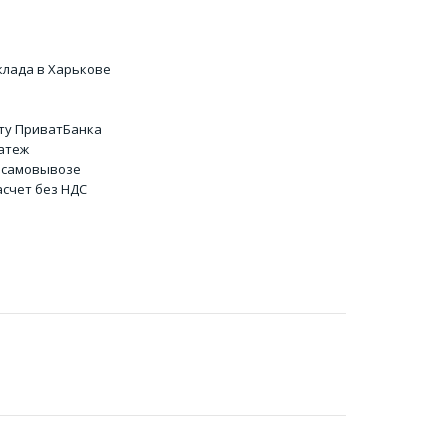
клада в Харькове
ту ПриватБанка
атеж
 самовывозе
счет без НДС