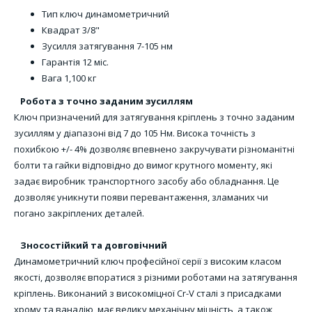
Тип
ключ динамометричний
Квадрат
3/8"
Зусилля затягування
7-105 нм
Гарантія
12 міс.
Вага
1,100 кг
Робота з точно заданим зусиллям
Ключ призначений для затягування кріплень з точно заданим
зусиллям у діапазоні від 7 до 105 Нм. Висока точність з
похибкою +/- 4% дозволяє впевнено закручувати різноманітні
болти та гайки відповідно до вимог крутного моменту, які
задає виробник транспортного засобу або обладнання. Це
дозволяє уникнути появи перевантаження, зламаних чи
погано закріплених деталей.
Зносостійкий та довговічний
Динамометричний ключ професійної серії з високим класом
якості, дозволяє впоратися з різними роботами на затягування
кріплень. Виконаний з високоміцної Cr-V сталі з присадками
хрому та ванадію, має велику механічну міцність, а також