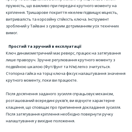
пружність, що важливо при передачі крутного моменту на
кріплення. Тришарове покриття нікелем підвищує міцність,
витривалість та корозійну стійкість ключа. Інструмент
зроблений у Тайвані з суворим дотриманням усіх технічних
вимог.
Простий та зручний в експлуатації
Ключ динамометричний має реверс, працює на затягування
лише праворуч. Зручне регулювання крутного моменту з
подвійною шкалою (Фут/фунт та Н/м) легко зчитується.
Стопорна гайка на торці ключа фіксує налаштування значення
крутного моменту, поки ви працюєте.
Після досягнення заданого зусилля спрацьовує механізм,
розташований всередині руків’я, ви відчуєте характерне
клацання, що сповіщає про припинення докладання зусилля.
Після затягування кріплення необхідно повернути ручку
налаштування у вихідне положення.