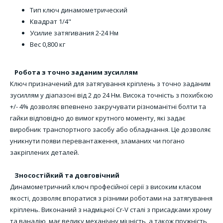
Тип
ключ динамометрический
Квадрат
1/4"
Усилие затягивания
2-24 Нм
Вес
0,800 кг
Робота з точно заданим зусиллям
Ключ призначений для затягування кріплень з точно заданим
зусиллям у діапазоні від 2 до 24 Нм. Висока точність з похибкою
+/- 4% дозволяє впевнено закручувати різноманітні болти та
гайки відповідно до вимог крутного моменту, які задає
виробник транспортного засобу або обладнання. Це дозволяє
уникнути появи перевантаження, зламаних чи погано
закріплених деталей.
Зносостійкий та довговічний
Динамометричний ключ професійної серії з високим класом
якості, дозволяє впоратися з різними роботами на затягування
кріплень. Виконаний з надміцної Cr-V сталі з присадками хрому
та ванадію, має велику механічну міцність, а також пружність,