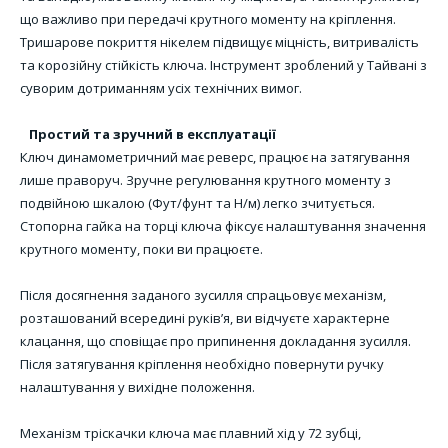
що важливо при передачі крутного моменту на кріплення.
Тришарове покриття нікелем підвищує міцність, витривалість
та корозійну стійкість ключа. Інструмент зроблений у Тайвані з
суворим дотриманням усіх технічних вимог.
Простий та зручний в експлуатації
Ключ динамометричний має реверс, працює на затягування
лише праворуч. Зручне регулювання крутного моменту з
подвійною шкалою (Фут/фунт та Н/м) легко зчитується.
Стопорна гайка на торці ключа фіксує налаштування значення
крутного моменту, поки ви працюєте.
Після досягнення заданого зусилля спрацьовує механізм,
розташований всередині руків’я, ви відчуєте характерне
клацання, що сповіщає про припинення докладання зусилля.
Після затягування кріплення необхідно повернути ручку
налаштування у вихідне положення.
Механізм тріскачки ключа має плавний хід у 72 зубці,