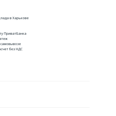
клада в Харькове
ту ПриватБанка
атеж
 самовывозе
счет без НДС