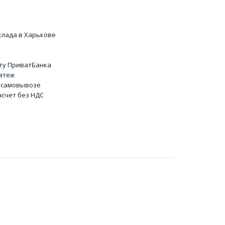
клада в Харькове
ту ПриватБанка
атеж
 самовывозе
счет без НДС