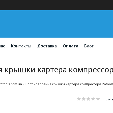
нас
Контакты
Доставка
Оплата
Блог
 крышки картера компрессора
totools.com.ua
Болт крепления крышки картера компрессора PAtools 
0 от